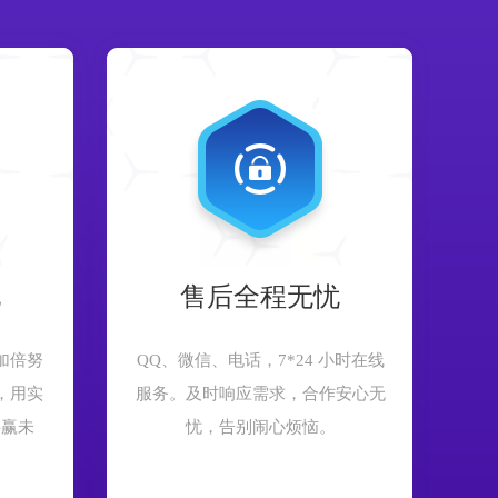
现
售后全程无忧
加倍努
QQ、微信、电话，7*24 小时在线
，用实
服务。及时响应需求，合作安心无
共赢未
忧，告别闹心烦恼。