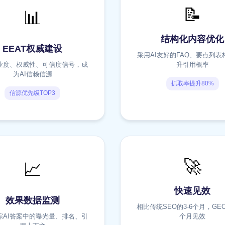
📝
📊
结构化内容优化
EEAT权威建设
采用AI友好的FAQ、要点列表
业度、权威性、可信度信号，成
升引用概率
为AI信赖信源
抓取率提升80%
信源优先级TOP3
🚀
📈
快速见效
效果数据监测
相比传统SEO的3-6个月，GEO
踪AI答案中的曝光量、排名、引
个月见效