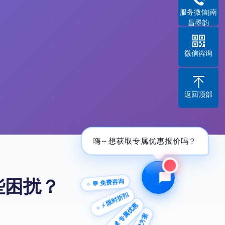
服务微信|南
昌墨韵
微信咨询
返回顶部
嗨~ 想获取专属优惠报价吗？
些困扰？
💬 免费咨询
⚡ 限时折扣
💰 专属优惠