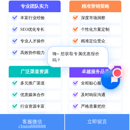
专业团队实力
精准营销策略
🔍 SEO优化
🎬 短视频
丰富行业经验
深度市场洞察
📍 GEO推广
⭐️ 精准客资
SEO优化专长
个性化方案定制
📢 信息流
✏️ 其他
专业人才操作
精准定位受众
高效协作能力
数据驱动优化
咨询内容
嗨~ 想获取专属优惠报价
吗？
广泛渠道资源
卓越服务品质
多元推广渠道
全程贴心服务
获取最低报价
优质媒体合作
及时响应沟通
行业资源丰富
严格质量把控
精准渠道选择
持续跟踪改进
客服微信
立即留言
clmin888888