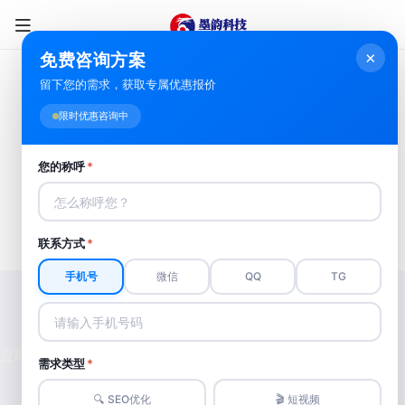
×
免费咨询方案
留下您的需求，获取专属优惠报价
限时优惠咨询中
您的称呼
*
联系方式
*
呼和浩特信息流推广
手机号
微信
QQ
TG
针对性选择信息流渠道，实现高转化推广
呼和浩特信息流一站式服务
对结果负责，让项目盈利
立即咨询
需求类型
*
🔍 SEO优化
🎬 短视频