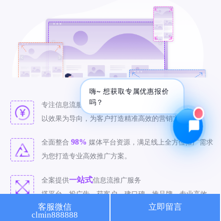
🔍 SEO优化
🎬 短视频
📍 GEO推广
⭐️ 精准客资
📢 信息流
✏️ 其他
咨询内容
嗨~ 想获取专属优惠报价
吗？
八年
专注信息流服务，拥有
信息流推广经验。
以效果为导向，为客户打造精准高效的营销方案。
98%
全面整合
媒体平台资源，满足线上全方位推广需求
获取最低报价
为您打造专业高效推广方案。
一站式
全案提供
信息流推广服务
搭平台、投广告、获客户、建口碑、推品牌，专业高效。
客服微信
立即留言
clmin888888
精准
致力于
信息流推广，有效投放