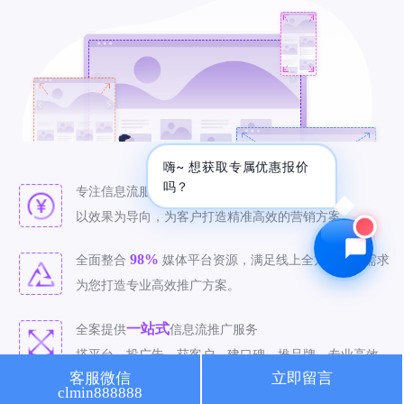
🔍 SEO优化
🎬 短视频
📍 GEO推广
⭐️ 精准客资
📢 信息流
✏️ 其他
咨询内容
嗨~ 想获取专属优惠报价
吗？
八年
专注信息流服务，拥有
信息流推广经验。
以效果为导向，为客户打造精准高效的营销方案。
98%
全面整合
媒体平台资源，满足线上全方位推广需求
获取最低报价
为您打造专业高效推广方案。
一站式
全案提供
信息流推广服务
搭平台、投广告、获客户、建口碑、推品牌，专业高效。
客服微信
立即留言
clmin888888
精准
致力于
信息流推广，有效投放