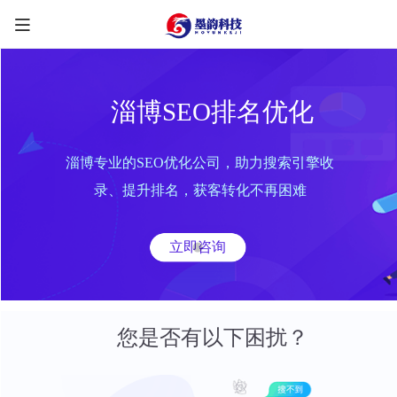
淄博SEO排名优化
淄博专业的SEO优化公司，助力搜索引擎收
限时优惠咨询中
录、提升排名，获客转化不再困难
您的称呼
*
立即咨询
联系方式
*
手机号
微信
QQ
TG
您是否有以下困扰？
需求类型
*