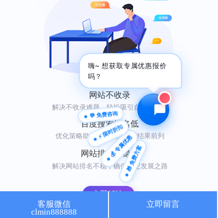
🔍 SEO优化
🎬 短视频
📍 GEO推广
⭐️ 精准客资
嗨~ 想获取专属优惠报价
📢 信息流
✏️ 其他
吗？
咨询内容
网站不收录
解决不收录难题，轻松吸引自然访问者
💬 免费咨询
百度搜索排名低
⚡ 限时折扣
优化策略助你快速登上搜索结果前列
💰 专属优惠
🎁 免费方案
获取最低报价
网站排名不稳定
解决网站排名不稳，确保稳定发展之路
立即解决
客服微信
立即留言
clmin888888