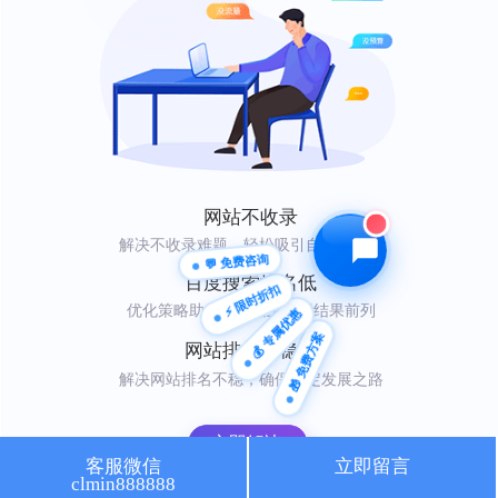
🔍 SEO优化
🎬 短视频
📍 GEO推广
⭐️ 精准客资
📢 信息流
✏️ 其他
咨询内容
网站不收录
解决不收录难题，轻松吸引自然访问者
💬 免费咨询
百度搜索排名低
⚡ 限时折扣
优化策略助你快速登上搜索结果前列
💰 专属优惠
🎁 免费方案
获取最低报价
网站排名不稳定
解决网站排名不稳，确保稳定发展之路
立即解决
客服微信
立即留言
clmin888888