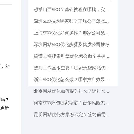
想学山西SEO？基础教程在哪找，实战技巧一次说清
深圳SEO技术哪家强？正规公司怎么选？看完这篇你就懂了
上海SEO优化如何操作？哪家公司见效快？这里有答案！
深圳网站SEO优化步骤及优质公司推荐
搞懂上海搜索引擎优化怎么做？掌握这些核心技巧！
证，它
选对工作室很重要！哪家无锡网站优化工作室靠谱？提升排名有技巧吗？
浙江SEO优化怎么做？哪家推广效果好？这里有答案
北京网站优化如何提升排名？速排名风险大吗需注意？这里有答案！
路吗？
河南SEO外包哪家靠谱？合作风险怎么规避？老司机教你几招
概判断
昆明网站优化方案怎么定？签约前需注意哪些套路？老司机为你揭秘