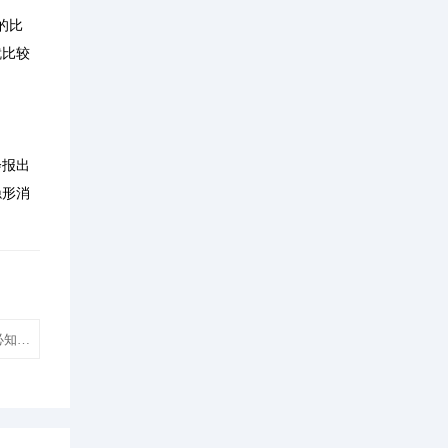
的比
就比较
会报出
隐形消
解读